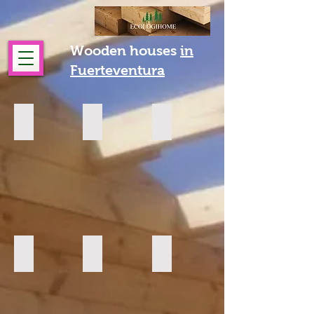
Wooden houses
in
Fuerteventura
LUGO-52m2
IVETA-42m2
AMANDA-45 M2
2
2
2
dormitorios
DORMITORIOS
DORMITORIOS
PAMELA-50 M2
ALMERIA1-54m2
ALINA1-56m2
2
DORMITORIOS