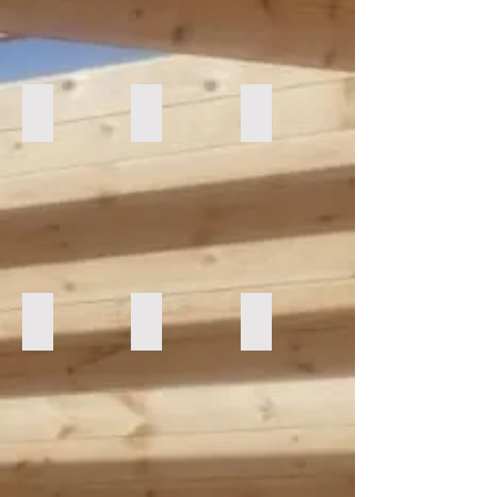
FLORIDA1-60m2
KRISTI1-64m2
RADO1-72m2
NEREA1-72m2
MAGDA-74m2
JENNIFER1-87m2