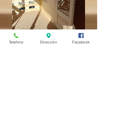
Telefono
Dirección
Facebook
AND MANY MORE....
Call us
611 301 457- 928 176
720