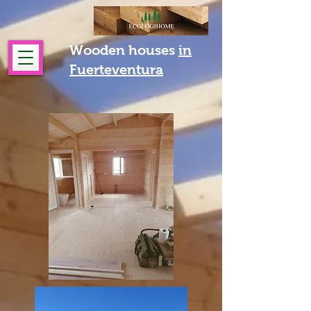
Wooden houses
in
Fuerteventura