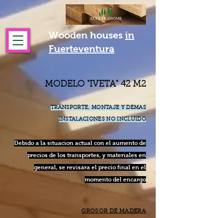
Wooden houses
in
Fuerteventura
MODELO "IVETA" 42 M2
TRANSPORTE, MONTAJE Y DEMAS
INSTALACIONES NO INCLUIDO
Debido a la sit
uacion actual con el aumento de
precios de los transportes, y materiales en
general, se revisara el precio final en el
momento del encargo
GROSOR DE MADERA